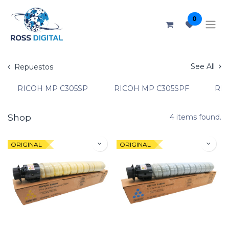
0
See All
Repuestos
RICOH MP C305SP
RICOH MP C305SPF
RIC
Shop
4 items found.
ORIGINAL
ORIGINAL