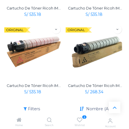
Cartucho De Tóner Ricoh IM C2500 Amarillo Original
Cartucho De Tóner Ricoh IM C2500 Cian Original
S/
535.18
S/
535.18
ORIGINAL
ORIGINAL
Cartucho De Tóner Ricoh IM C2500 Magenta Original
Cartucho De Tóner Ricoh IM C2500 Negro Original
S/
535.18
S/
268.34
Filters
Nombre (A-Z)
0
Home
Search
Wishlist
Account