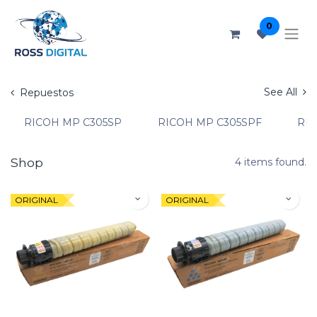
0
See All
Repuestos
RICOH MP C305SP
RICOH MP C305SPF
RIC
Shop
4 items found.
ORIGINAL
ORIGINAL