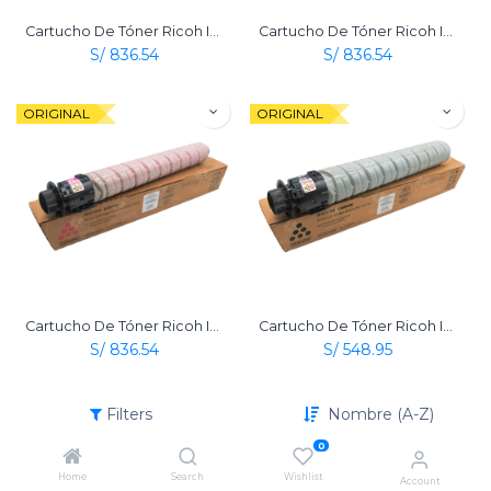
Cartucho De Tóner Ricoh Im C3510 Amarillo Original
Cartucho De Tóner Ricoh Im C3510 Cian Original
S/
836.54
S/
836.54
ORIGINAL
ORIGINAL
Cartucho De Tóner Ricoh Im C3510 Magenta Original
Cartucho De Tóner Ricoh Im C3510 Negro Original
S/
836.54
S/
548.95
Filters
Nombre (A-Z)
0
Home
Search
Wishlist
Account