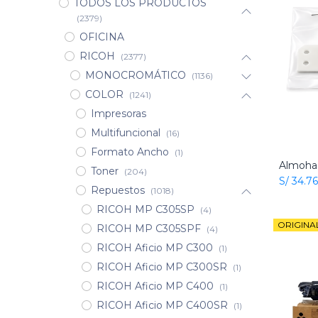
TODOS LOS PRODUCTOS
(2379)
OFICINA
RICOH
(2377)
MONOCROMÁTICO
(1136)
COLOR
(1241)
Impresoras
Multifuncional
(16)
Formato Ancho
(1)
Toner
(204)
S/
34.76
Repuestos
(1018)
RICOH MP C305SP
(4)
ORIGINA
RICOH MP C305SPF
(4)
RICOH Aficio MP C300
(1)
RICOH Aficio MP C300SR
(1)
RICOH Aficio MP C400
(1)
RICOH Aficio MP C400SR
(1)