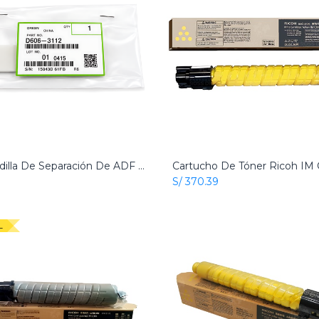
Almohadilla De Separación De ADF Original Ricoh
Add to Cart
Add to Cart
S/
370.39
L