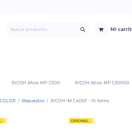
Mi carri
Servicios
Foro
Contacto
RICOH Aficio MP C300
RICOH Aficio MP C300SR
COLOR
Repuestos
RICOH IM C400F
- 10 items
L
ORIGINAL