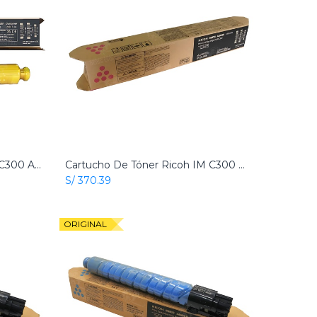
Cartucho De Tóner Ricoh IM C300 Amarillo Original
Cartucho De Tóner Ricoh IM C300 Magenta Original
Add to Cart
S/
370.39
ORIGINAL