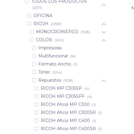
TODOS LOS PRODUCTOS
(2371)
N
OFICINA
RICOH
(2369)
MONOCROMÁTICO
(1128)
COLOR
(1241)
Impresoras
Multifuncional
(16)
Formato Ancho
(1)
Toner
(204)
Repuestos
(1018)
RICOH MP C305SP
(4)
RICOH MP C305SPF
(4)
RICOH Aficio MP C300
(1)
RICOH Aficio MP C300SR
(1)
RICOH Aficio MP C400
(1)
RICOH Aficio MP C400SR
(1)