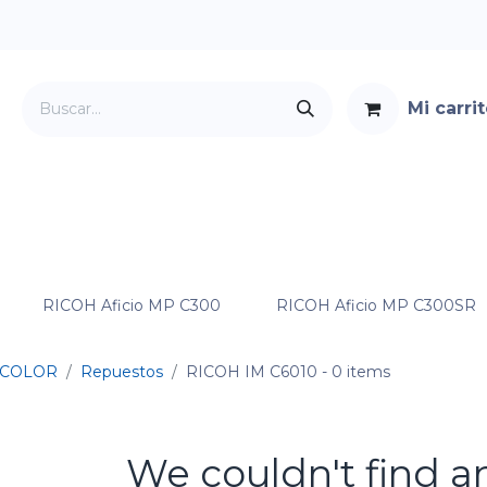
Mi carri
Servicios
Foro
Contacto
RICOH Aficio MP C300
RICOH Aficio MP C300SR
COLOR
Repuestos
RICOH IM C6010
- 0 items
We couldn't find a