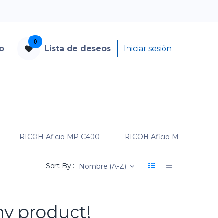
0
to
Lista de deseos
Iniciar sesión
RICOH Aficio MP C400
RICOH Aficio MP C400SR
Sort By :
Nombre (A-Z)
ny product!