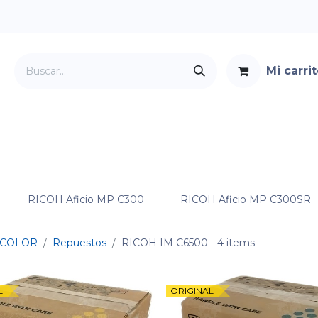
Mi carri
Servicios
Foro
Contacto
RICOH Aficio MP C300
RICOH Aficio MP C300SR
COLOR
Repuestos
RICOH IM C6500
- 4 items
L
ORIGINAL