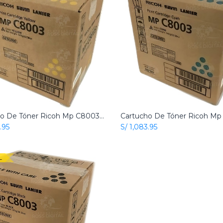
Cartucho De Tóner Ricoh Mp C8003 Amarillo Original
Add to Cart
Add to Cart
.95
S/
1,083.95
L