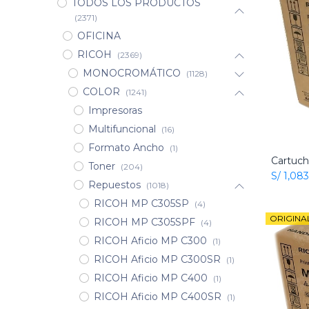
TODOS LOS PRODUCTOS
(2371)
OFICINA
RICOH
(2369)
MONOCROMÁTICO
(1128)
COLOR
(1241)
Impresoras
Multifuncional
(16)
Formato Ancho
(1)
Toner
(204)
S/
1,083
Repuestos
(1018)
RICOH MP C305SP
(4)
ORIGINA
RICOH MP C305SPF
(4)
RICOH Aficio MP C300
(1)
RICOH Aficio MP C300SR
(1)
RICOH Aficio MP C400
(1)
RICOH Aficio MP C400SR
(1)