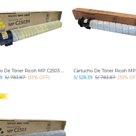
Cartucho De Tóner Ricoh MP C2503 Amarillo Original
Add to Cart
Add to Cart
39
S/
783.87
(33% OFF)
S/
528.39
S/
783.87
(33% OF
L