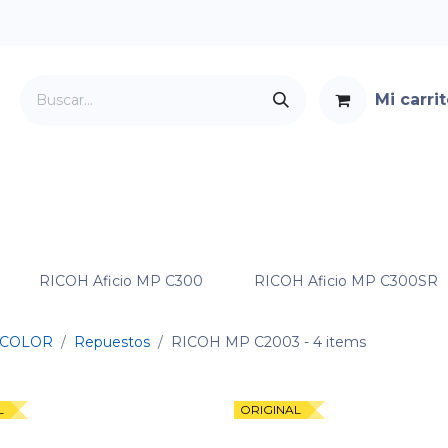
Mi carri
Servicios
Foro
Contacto
RICOH Aficio MP C300
RICOH Aficio MP C300SR
COLOR
Repuestos
RICOH MP C2003
- 4 items
L
ORIGINAL