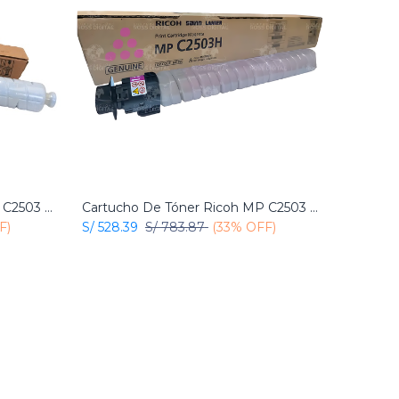
Cartucho De Tóner Ricoh MP C2503 Cian Original
Cartucho De Tóner Ricoh MP C2503 Magenta Original
Add to Cart
F)
S/
528.39
S/
783.87
(33% OFF)