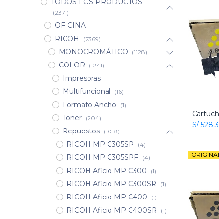
TODOS LOS PRODUCTOS
(2371)
OFICINA
RICOH
(2369)
MONOCROMÁTICO
(1128)
COLOR
(1241)
Impresoras
Multifuncional
(16)
Formato Ancho
(1)
Toner
(204)
S/
528.
Repuestos
(1018)
RICOH MP C305SP
(4)
ORIGINA
RICOH MP C305SPF
(4)
RICOH Aficio MP C300
(1)
RICOH Aficio MP C300SR
(1)
RICOH Aficio MP C400
(1)
RICOH Aficio MP C400SR
(1)