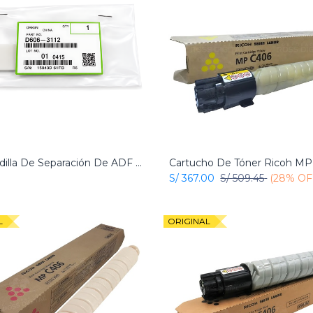
Almohadilla De Separación De ADF Original Ricoh
Add to Cart
Add to Cart
S/
367.00
S/
509.45
(28% OF
L
ORIGINAL