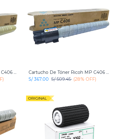
Cartucho De Tóner Ricoh MP C406 Amarillo Original
Cartucho De Tóner Ricoh MP C406 Cian Original
Add to Cart
F)
S/
367.00
S/
509.45
(28% OFF)
ORIGINAL