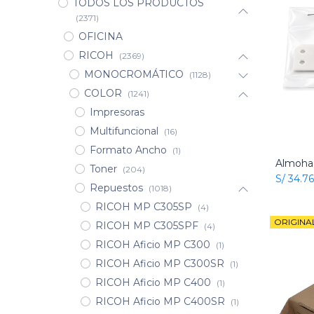
TODOS LOS PRODUCTOS
(2371)
OFICINA
RICOH
(2369)
MONOCROMÁTICO
(1128)
COLOR
(1241)
Impresoras
Multifuncional
(16)
Formato Ancho
(1)
Toner
(204)
S/
34.76
Repuestos
(1018)
RICOH MP C305SP
(4)
ORIGINA
RICOH MP C305SPF
(4)
RICOH Aficio MP C300
(1)
RICOH Aficio MP C300SR
(1)
RICOH Aficio MP C400
(1)
RICOH Aficio MP C400SR
(1)