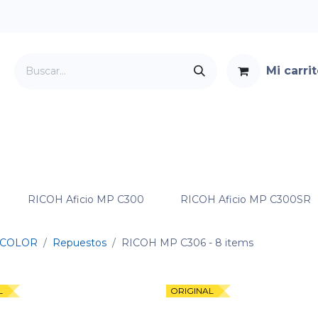
Mi carri
Servicios
Foro
Contacto
RICOH Aficio MP C300
RICOH Aficio MP C300SR
COLOR
Repuestos
RICOH MP C306
- 8 items
L
ORIGINAL