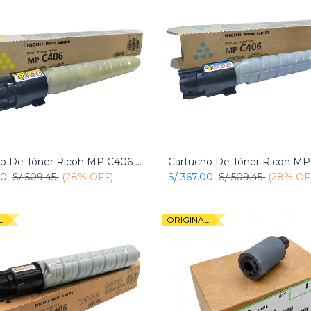
Cartucho De Tóner Ricoh MP C406 Amarillo Original
Add to Cart
Add to Cart
00
S/
509.45
(28% OFF)
S/
367.00
S/
509.45
(28% OF
L
ORIGINAL