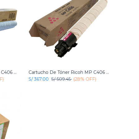
Cartucho De Tóner Ricoh MP C406 Cian Original
Cartucho De Tóner Ricoh MP C406 Magenta Original
Add to Cart
F)
S/
367.00
S/
509.45
(28% OFF)