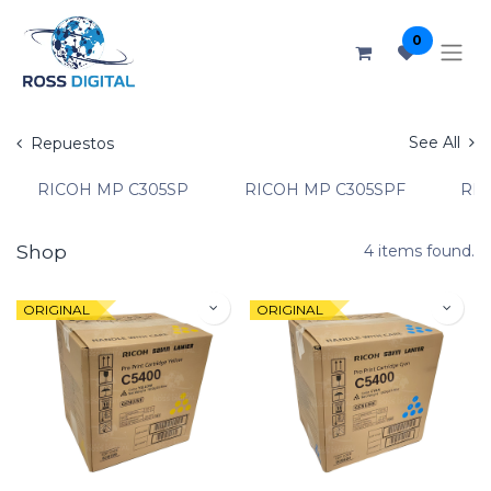
0
See All
Repuestos
RICOH MP C305SP
RICOH MP C305SPF
RIC
Shop
4 items found.
ORIGINAL
ORIGINAL