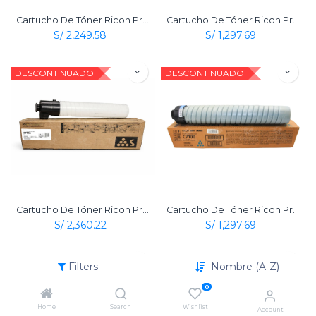
Cartucho De Tóner Ricoh Pro C7100 Amarillo Neón Original
Cartucho De Tóner Ricoh Pro C7100 Amarillo Original
S/
2,249.58
S/
1,297.69
DESCONTINUADO
DESCONTINUADO
Cartucho De Tóner Ricoh Pro C7100 Blanco Original
Cartucho De Tóner Ricoh Pro C7100 Cian Original
S/
2,360.22
S/
1,297.69
DESCONTINUADO
DESCONTINUADO
Filters
Nombre (A-Z)
0
Home
Search
Wishlist
Account