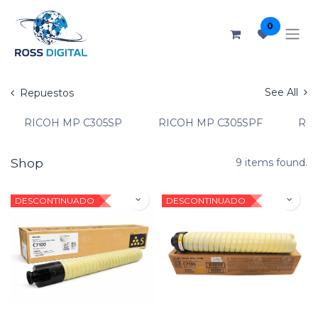
0
See All
Repuestos
RICOH MP C305SP
RICOH MP C305SPF
RIC
Shop
9 items found.
DESCONTINUADO
DESCONTINUADO