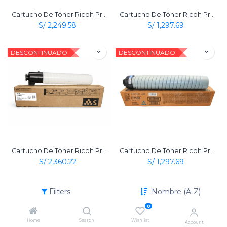
Cartucho De Tóner Ricoh Pro C7100 Amarillo Neón Original
Cartucho De Tóner Ricoh Pro C7100 Amarillo Original
S/
2,249.58
S/
1,297.69
DESCONTINUADO
DESCONTINUADO
Cartucho De Tóner Ricoh Pro C7100 Blanco Original
Cartucho De Tóner Ricoh Pro C7100 Cian Original
S/
2,360.22
S/
1,297.69
DESCONTINUADO
DESCONTINUADO
Filters
Nombre (A-Z)
0
Home
Search
Wishlist
Account