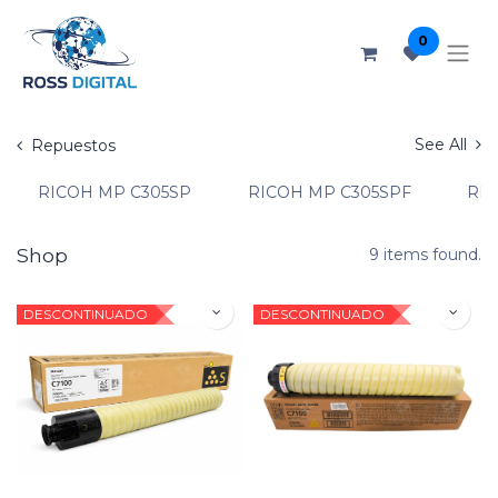
0
See All
Repuestos
RICOH MP C305SP
RICOH MP C305SPF
RIC
Shop
9 items found.
DESCONTINUADO
DESCONTINUADO