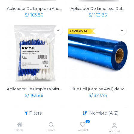
Aplicador De Limpieza Ancho Paquete De 50 Original Ricoh Para Sistemas DTG
Aplicador De Limpieza Delgado Paquete De 50 Original Ricoh Para Sistemas DTG
S/
163.86
S/
163.86
ORIGINAL
Aplicador De Limpieza Mixto Paquete De 50 Original Ricoh Para Sistemas DTG
Blue Foil (Lamina Azul) de 12½" x 60M Original para RICOH RI 1000 / RI 2000 Textil
S/
163.86
S/
327.73
ORIGINAL
ORIGINAL
Filters
Nombre (A-Z)
0
Home
Search
Wishlist
Account