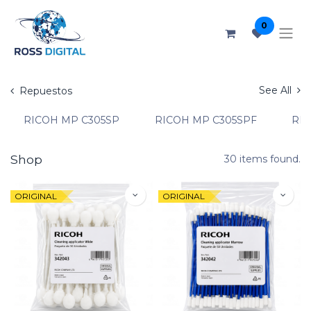
0
See All
Repuestos
RICOH MP C305SP
RICOH MP C305SPF
RIC
Shop
30 items found.
ORIGINAL
ORIGINAL