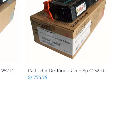
Cartucho De Tóner Ricoh Sp C252 Dn Cian Original
Cartucho De Tóner Ricoh Sp C252 Dn Magenta Original
Add to Cart
S/
774.79