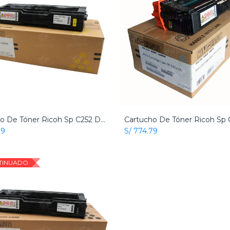
Cartucho De Tóner Ricoh Sp C252 Dn Amarillo Original
Add to Cart
Add to Cart
79
S/
774.79
TINUADO