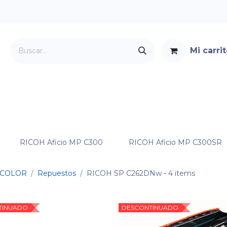
Mi carri
Servicios
Foro
Contacto
RICOH Aficio MP C300
RICOH Aficio MP C300SR
COLOR
Repuestos
RICOH SP C262DNw
- 4 items
TINUADO
DESCONTINUADO