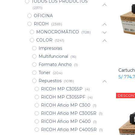
TODOS LOS PRODUCTOS
(2371)
OFICINA
RICOH
(2369)
MONOCROMÁTICO
(1128)
COLOR
(1241)
Impresoras
Multifuncional
(16)
Formato Ancho
(1)
Toner
(204)
S/
774.
Repuestos
(1018)
RICOH MP C305SP
(4)
DESCON
RICOH MP C305SPF
(4)
RICOH Aficio MP C300
(1)
RICOH Aficio MP C300SR
(1)
RICOH Aficio MP C400
(1)
RICOH Aficio MP C400SR
(1)