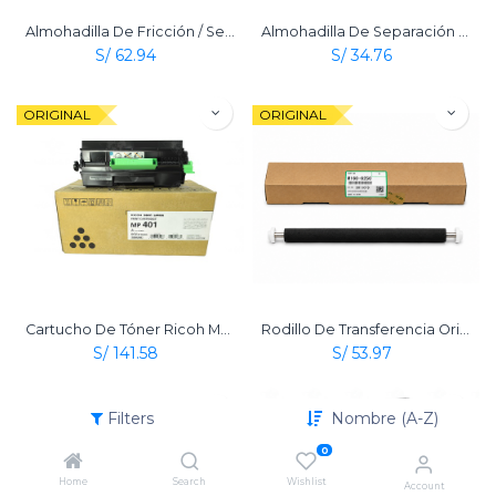
Almohadilla De Fricción / Separación Con Soporte Ricoh Original
Almohadilla De Separación De ADF Original Ricoh
S/
62.94
S/
34.76
ORIGINAL
ORIGINAL
Cartucho De Tóner Ricoh Mp 401 Negro Original
Rodillo De Transferencia Original Ricoh
S/
141.58
S/
53.97
ORIGINAL
ORIGINAL
Filters
Nombre (A-Z)
0
Home
Search
Wishlist
Account