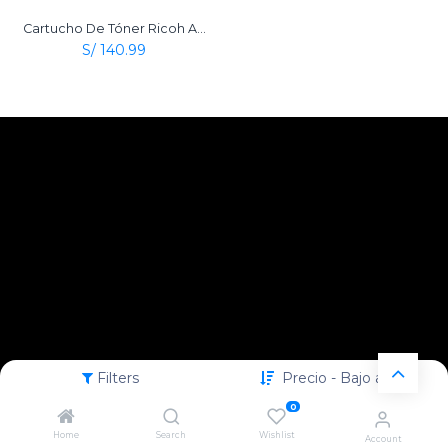
Cartucho De Tóner Ricoh Aficio Type 2120D Negro Original
S/
140.99
Filters
Precio - Bajo a alto
0
Home
Search
Wishlist
Account