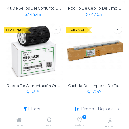
Kit De Sellos Del Conjunto Del Revelador Original Ricoh
Rodillo De Cepillo De Limpieza De Carga (Charge Cleaning Brush Roller) Original Ricoh
S/
44.46
S/
47.03
ORIGINAL
ORIGINAL
Rueda De Alimentación Original Ricoh
Cuchilla De Limpieza De Tambor Original Ricoh
S/
52.75
S/
56.47
ORIGINAL
ORIGINAL
Filters
Precio - Bajo a alto
0
Home
Search
Wishlist
Account