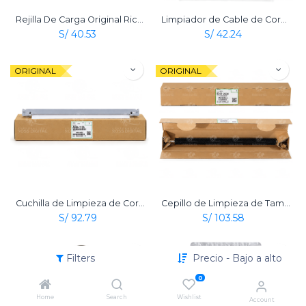
Rejilla De Carga Original Ricoh
Limpiador de Cable de Corona de Carga Original Ricoh
S/
40.53
S/
42.24
ORIGINAL
ORIGINAL
Cuchilla de Limpieza de Correa de Transferencia Original Ricoh
Cepillo de Limpieza de Tambor Original Ricoh
S/
92.79
S/
103.58
ORIGINAL
ORIGINAL
Filters
Precio - Bajo a alto
0
Home
Search
Wishlist
Account