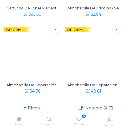
Cartucho De Toner Magenta Original Ricoh Sp C352
Almohadilla De Fricción / Separación Con Soporte Ricoh Original
S/
395.60
S/
62.94
ORIGINAL
ORIGINAL
Almohadilla De Separación De ADF Original Ricoh
Almohadilla De Separación Manual (Friction Pad Holder Bypass) Original Ricoh
S/
34.76
S/
48.61
ORIGINAL
ORIGINAL
Filters
Nombre (A-Z)
0
Home
Search
Wishlist
Account