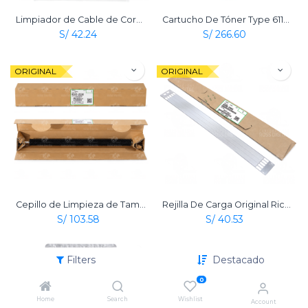
Limpiador de Cable de Corona de Carga Original Ricoh
Cartucho De Tóner Type 6110D Negro Original Ricoh
S/
42.24
S/
266.60
ORIGINAL
ORIGINAL
Cepillo de Limpieza de Tambor Original Ricoh
Rejilla De Carga Original Ricoh
S/
103.58
S/
40.53
ORIGINAL
Filters
Destacado
0
Home
Search
Wishlist
Account