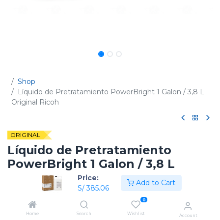
Shop
Líquido de Pretratamiento PowerBright 1 Galon / 3,8 L
Original Ricoh
ORIGINAL
Líquido de Pretratamiento
PowerBright 1 Galon / 3,8 L
Original Ricoh
Price:
Add to Cart
S/
385.06
(0 reseña)
0
Código:
342063
Home
Search
Wishlist
Account