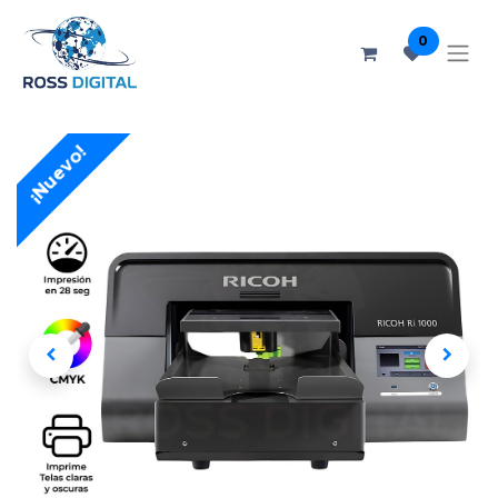
0
¡Nuevo!