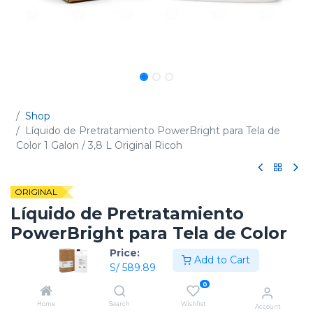
Shop
Líquido de Pretratamiento PowerBright para Tela de
Color 1 Galon / 3,8 L Original Ricoh
ORIGINAL
Líquido de Pretratamiento
PowerBright para Tela de Color
1 Galon / 3,8 L Original Ricoh
Price:
Add to Cart
S/
589.89
(0 reseña)
0
Código:
342500
Home
Search
Wishlist
Account