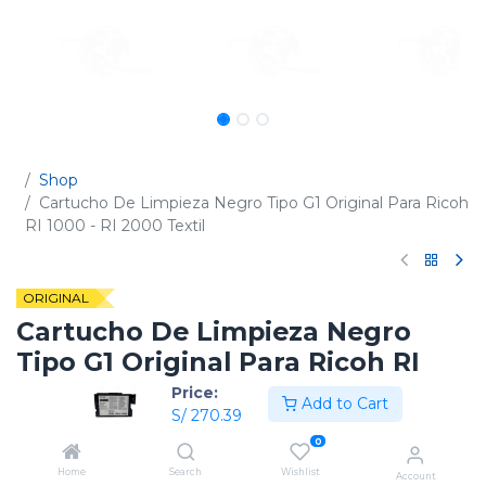
Shop
Cartucho De Limpieza Negro Tipo G1 Original Para Ricoh
RI 1000 - RI 2000 Textil
ORIGINAL
Cartucho De Limpieza Negro
Tipo G1 Original Para Ricoh RI
1000 - RI 2000 Textil
Price:
Add to Cart
S/
270.39
(0 reseña)
0
Código:
342522
Home
Search
Wishlist
Account