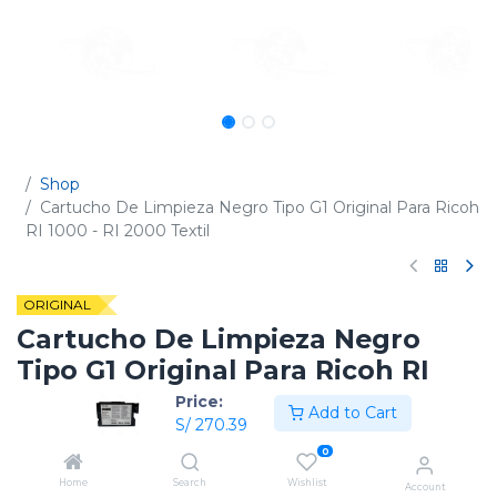
Shop
Cartucho De Limpieza Negro Tipo G1 Original Para Ricoh
RI 1000 - RI 2000 Textil
ORIGINAL
Cartucho De Limpieza Negro
Tipo G1 Original Para Ricoh RI
1000 - RI 2000 Textil
Price:
Add to Cart
S/
270.39
(0 reseña)
0
Código:
342522
Home
Search
Wishlist
Account