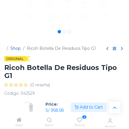
Shop
Ricoh Botella De Residuos Tipo G1
ORIGINAL
Ricoh Botella De Residuos Tipo
G1
(0 reseña)
Código:
342529
Price:
Add to Cart
S/
958.58
0
Capacidad
Home
Search
Wishlist
Account