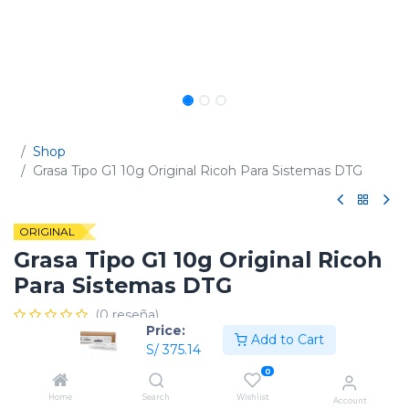
Shop
Grasa Tipo G1 10g Original Ricoh Para Sistemas DTG
ORIGINAL
Grasa Tipo G1 10g Original Ricoh
Para Sistemas DTG
(0 reseña)
Price:
Add to Cart
Código:
342531
S/
375.14
0
Home
Search
Wishlist
Account