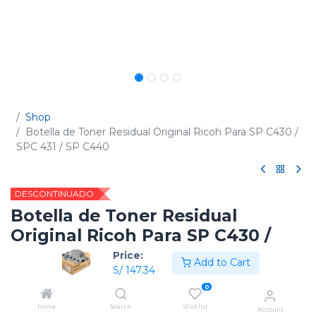
Shop
Botella de Toner Residual Original Ricoh Para SP C430 /
SPC 431 / SP C440
DESCONTINUADO
Botella de Toner Residual
Original Ricoh Para SP C430 /
SPC 431 / SP C440
Price:
Add to Cart
S/
147.34
(0 reseña)
0
Código:
406665
Home
Search
Wishlist
Account