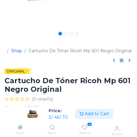
Shop
Cartucho De Tóner Ricoh Mp 601 Negro Original
ORIGINAL
Cartucho De Tóner Ricoh Mp 601
Negro Original
(0 reseña)
Código:
407823
Price:
Add to Cart
S/
461.70
0
Home
Search
Wishlist
Account