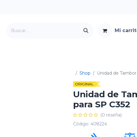
Mi carri
Servicios
Foro
Contacto
Shop
Unidad de Tambor 
ORIGINAL
Unidad de Tam
para SP C352
(0 reseña)
Código:
408224