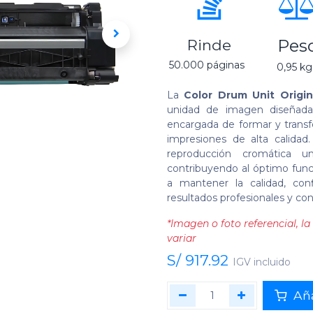
Pes
Rinde
50.000 páginas
0,95 k
La
Color Drum Unit Origi
unidad de imagen diseñada 
encargada de formar y transfe
impresiones de alta calida
reproducción cromática un
contribuyendo al óptimo func
a mantener la calidad, conf
resultados profesionales y co
*Imagen o foto referencial, 
variar
S/
917.92
IGV incluido
Aña