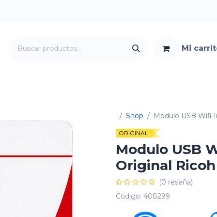
Mi carri
Servicios
Foro
Contacto
Shop
Modulo USB Wifi In
ORIGINAL
Modulo USB Wif
Original Ricoh
(0 reseña)
Código:
408299