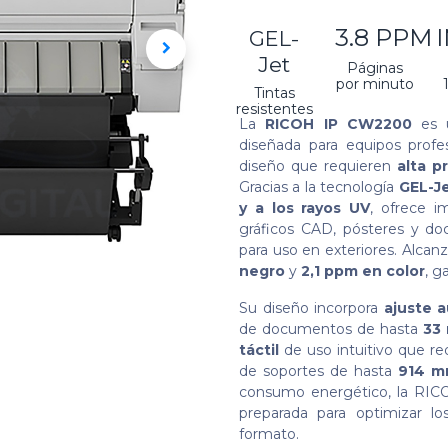
3.8 PPM
GEL-
Jet
Páginas
por minuto
Tintas
resistentes
La
RICOH IP CW2200
es u
diseñada para equipos profes
diseño que requieren
alta p
Gracias a la tecnología
GEL-Je
y a los rayos UV
, ofrece i
gráficos CAD, pósteres y d
para uso en exteriores. Alcan
negro
y
2,1 ppm en color
, g
Su diseño incorpora
ajuste a
de documentos de hasta
33 
táctil
de uso intuitivo que re
de soportes de hasta
914 m
consumo energético, la RICO
preparada para optimizar lo
formato.