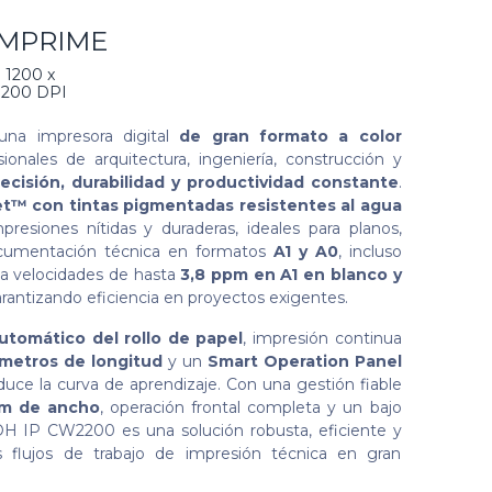
IMPRIME
1200 x
1200 DPI
na impresora digital
de gran formato a color
ionales de arquitectura, ingeniería, construcción y
recisión, durabilidad y productividad constante
.
t™ con tintas pigmentadas resistentes al agua
mpresiones nítidas y duraderas, ideales para planos,
ocumentación técnica en formatos
A1 y A0
, incluso
za velocidades de hasta
3,8 ppm en A1 en blanco y
arantizando eficiencia en proyectos exigentes.
utomático del rollo de papel
, impresión continua
metros de longitud
y un
Smart Operation Panel
duce la curva de aprendizaje. Con una gestión fiable
m de ancho
, operación frontal completa y un bajo
H IP CW2200 es una solución robusta, eficiente y
s flujos de trabajo de impresión técnica en gran