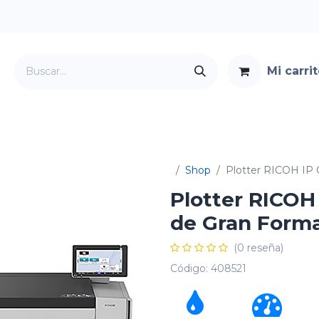
Mi carri
Servicios
Foro
Contacto
Shop
Plotter RICOH IP 
Plotter RICOH
de Gran Form
(0 reseña)
Código:
408521