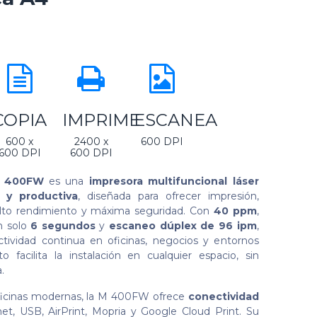
COPIA
IMPRIME
ESCANEA
600 x
2400 x
600 DPI
600 DPI
600 DPI
M 400FW
es una
impresora multifuncional láser
 y productiva
, diseñada para ofrecer impresión,
alto rendimiento y máxima seguridad. Con
40 ppm
,
en solo
6 segundos
y
escaneo dúplex de 96 ipm
,
tividad continua en oficinas, negocios y entornos
 facilita la instalación en cualquier espacio, sin
.
oficinas modernas, la M 400FW ofrece
conectividad
t, USB, AirPrint, Mopria y Google Cloud Print. Su