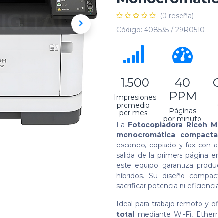
(0 reseña)
Código:
408535 / 29R0510
​ 1.500
40
PPM
Impresiones
promedio
Páginas
por mes
por minuto
La
Fotocopiadora Ricoh 
monocromática compacta
escaneo, copiado y fax con 
salida de la primera página 
este equipo garantiza produc
híbridos. Su diseño compacto
sacrificar potencia ni eficiencia
Ideal para trabajo remoto y 
total
mediante Wi-Fi, Etherne