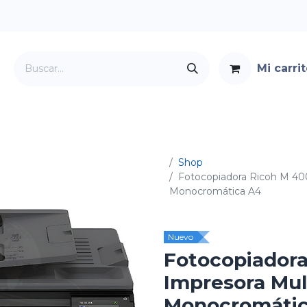
Mi carri
Servicios
Foro
Contacto
Shop
Fotocopiadora Ricoh M 400
Monocromática A4
Nuevo
Fotocopiador
Impresora Mul
Monocromátic