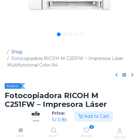
Shop
Fotocopiadora RICOH M C251FW – Impresora Láser
Multifuncional Color A4
Nuevo
Fotocopiadora RICOH M
C251FW – Impresora Láser
Multifuncional Color A4
Price:
Add to Cart
S/
0.85
(0 reseña)
0
Código:
408544
Home
Search
Wishlist
Account