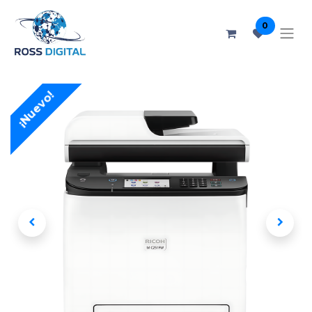
0
¡Nuevo!