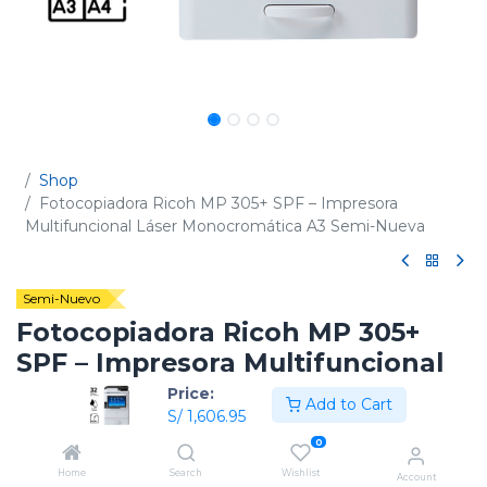
Shop
Fotocopiadora Ricoh MP 305+ SPF – Impresora
Multifuncional Láser Monocromática A3 Semi-Nueva
Semi-Nuevo
Fotocopiadora Ricoh MP 305+
SPF – Impresora Multifuncional
Láser Monocromática A3 Semi-
Price:
Add to Cart
S/
1,606.95
Nueva
0
(0 reseña)
Home
Search
Wishlist
Account