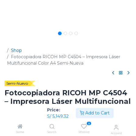
Shop
Fotocopiadora RICOH MP C4504 – Impresora Láser
Multifuncional Color A4 Semi-Nueva
Semi-Nuevo
Fotocopiadora RICOH MP C4504
– Impresora Láser Multifuncional
Color A4 Semi-Nueva
Price:
Add to Cart
S/
5,149.32
(0 reseña)
0
Código:
417451LU
Home
Search
Wishlist
Account