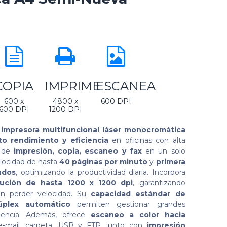
COPIA
IMPRIME
ESCANEA
600 x
4800 x
600 DPI
600 DPI
1200 DPI
a
impresora multifuncional láser monocromática
to rendimiento y eficiencia
en oficinas con alta
s de
impresión, copia, escaneo y fax
en un solo
locidad de hasta
40 páginas por minuto
y
primera
ndos
, optimizando la productividad diaria. Incorpora
lución de hasta 1200 x 1200 dpi
, garantizando
in perder velocidad. Su
capacidad estándar de
úplex automático
permiten gestionar grandes
iencia. Además, ofrece
escaneo a color hacia
mail, carpeta, USB y FTP, junto con
impresión