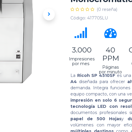
(0 reseña)
Código:
417705LU
​ 3.000
40
PPM
Impresiones
por mes
Páginas
por minuto
La
Ricoh SP 4510SF
es un
A4
diseñada para ofrecer
al
demanda. Integra funcione
equipo compacto, con una ve
impresión en solo 6 segu
tecnología LED con reso
documentos profesionales s
papel de 500 Hojas
y
d
volúmenes con mayor efic
múltiples destinos
como e-