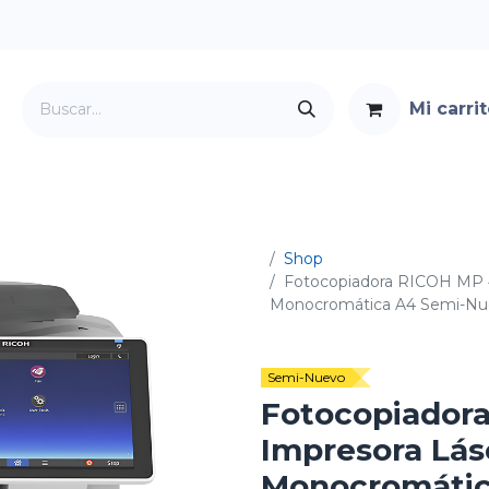
Mi carri
Servicios
Foro
Contacto
Shop
Fotocopiadora RICOH MP 4
Monocromática A4 Semi-Nu
Semi-Nuevo
Fotocopiador
Impresora Lás
Monocromátic