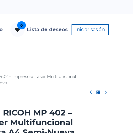
0
to
Lista de deseos
Iniciar sesión
02 – Impresora Láser Multifuncional
eva
a RICOH MP 402 –
er Multifuncional
a A4 Semi-Nueva