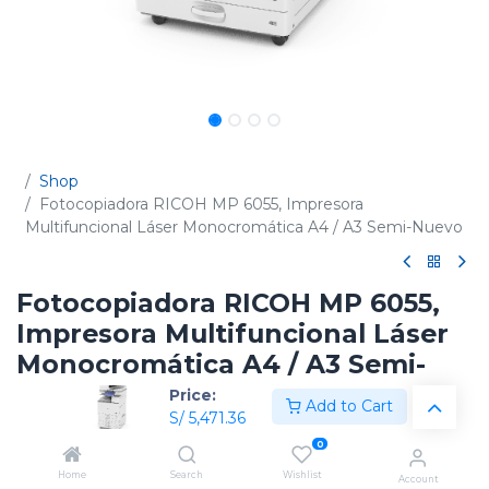
Shop
Fotocopiadora RICOH MP 6055, Impresora
Multifuncional Láser Monocromática A4 / A3 Semi-Nuevo
Fotocopiadora RICOH MP 6055,
Impresora Multifuncional Láser
Monocromática A4 / A3 Semi-
Nuevo
Price:
Add to Cart
S/
5,471.36
(0 reseña)
0
Código:
417776LU
Home
Search
Wishlist
Account