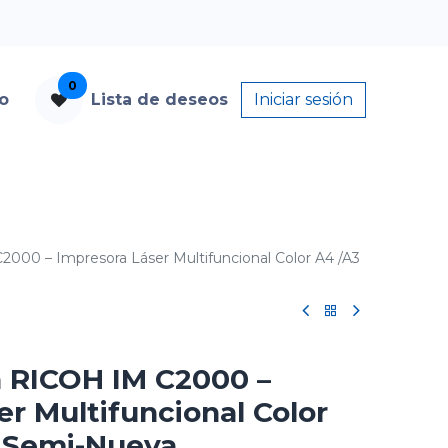
0
to
Lista de deseos
Iniciar sesión
000 – Impresora Láser Multifuncional Color A4 /A3
 RICOH IM C2000 –
r Multifuncional Color
F Semi-Nueva