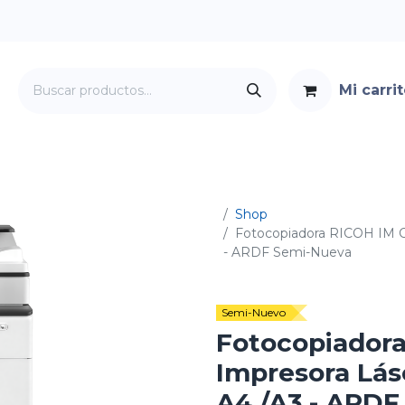
Mi carri
Servicios
Foro
Contacto
Shop
Fotocopiadora RICOH IM C2
- ARDF Semi-Nueva
Semi-Nuevo
Fotocopiadora
Impresora Láse
A4 /A3 - ARD