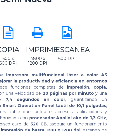
COPIA
IMPRIME
ESCANEA
600 x
4800 x
600 DPI
600 DPI
1200 DPI
na
impresora multifuncional láser a color A3
jorar la productividad y eficiencia en entornos
rece funciones completas de
impresión, copia,
con una velocidad de
20 páginas por minuto
y una
de 7,4 segundos en color
, garantizando un
un
Smart Operation Panel táctil de 10,1 pulgadas
,
sonalizable que facilita el acceso a aplicaciones y
o. Equipada con
procesador ApolloLake de 1,3 GHz
,
disco duro de
320 GB
, asegura un funcionamiento
 impresión de hasta 1200 x 1200 dpi
, escaneo de