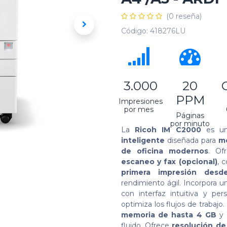
(0 reseña)
Código:
418276LU
​ 3.000
20
PPM
Impresiones
por mes
Páginas
por minuto
La
Ricoh IM C2000
es u
inteligente
diseñada para
me
de oficina modernos
. Of
escaneo y fax (opcional)
, 
primera impresión des
rendimiento ágil. Incorpora 
con interfaz intuitiva y per
optimiza los flujos de trabaj
memoria de hasta 4 GB
y 
fluido. Ofrece
resolución de