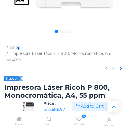
Shop
Impresora Láser Ricoh P 800, Monocromática, A4,
55 ppm
Nuevo
Impresora Láser Ricoh P 800,
Monocromática, A4, 55 ppm
Price:
(0 reseña)
Add to Cart
S/
3,686.97
Código:
418469 / 418471
0
Home
Search
Wishlist
Account