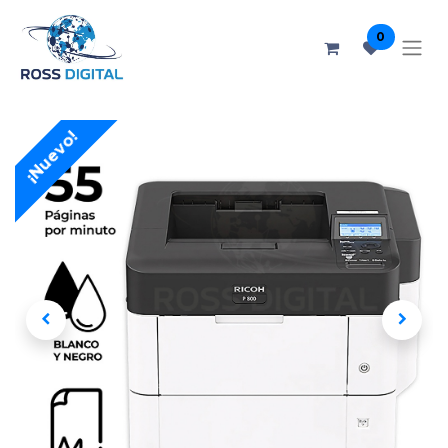
0
¡Nuevo!