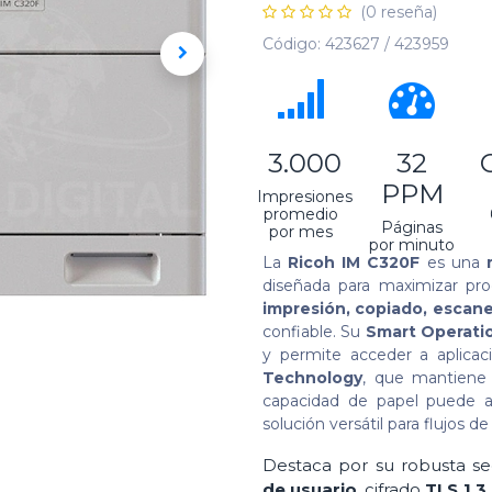
(0 reseña)
Código:
423627 / 423959
​ 3.000
32
PPM
Impresiones
promedio
Páginas
por mes
por minuto
La
Ricoh IM C320F
es una
diseñada para maximizar pro
impresión, copiado, escane
confiable. Su
Smart Operatio
y permite acceder a aplica
Technology
, que mantiene 
capacidad de papel puede 
solución versátil para flujos de
Destaca por su robusta se
de usuario
, cifrado
TLS 1.3