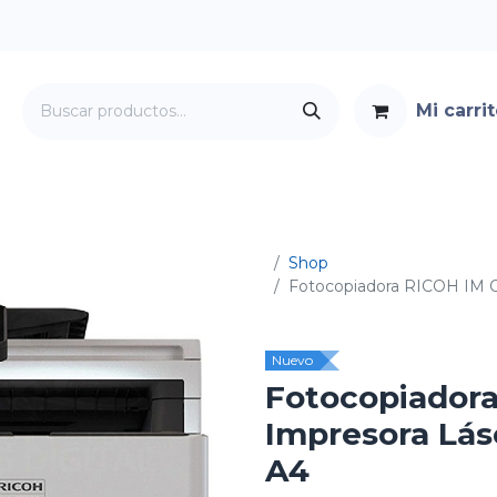
Mi carri
Servicios
Foro
Contacto
Shop
Fotocopiadora RICOH IM C3
Nuevo
Fotocopiadora
Impresora Láse
A4