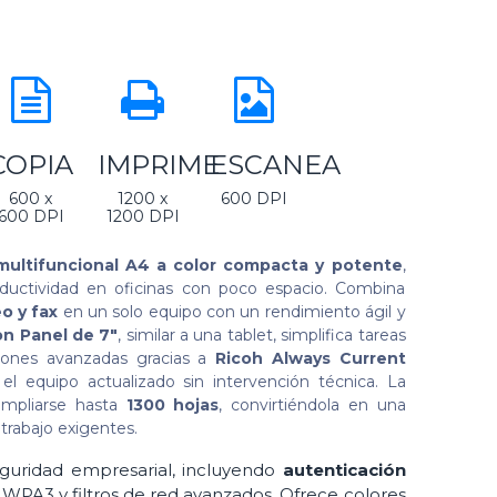
COPIA
IMPRIME
ESCANEA
600 x
1200 x
600 DPI
600 DPI
1200 DPI
multifuncional A4 a color compacta y potente
,
ductividad en oficinas con poco espacio. Combina
o y fax
en un solo equipo con un rendimiento ágil y
n Panel de 7"
, similar a una tablet, simplifica tareas
ciones avanzadas gracias a
Ricoh Always Current
el equipo actualizado sin intervención técnica. La
ampliarse hasta
1300 hojas
, convirtiéndola en una
 trabajo exigentes.
guridad empresarial, incluyendo
autenticación
, WPA3 y filtros de red avanzados. Ofrece colores