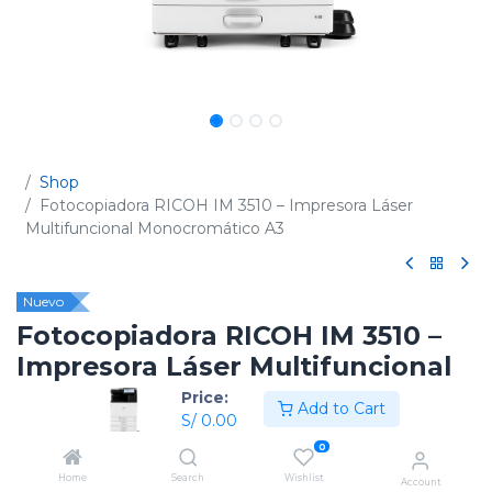
Shop
Fotocopiadora RICOH IM 3510 – Impresora Láser
Multifuncional Monocromático A3
Nuevo
Fotocopiadora RICOH IM 3510 –
Impresora Láser Multifuncional
Monocromático A3
Price:
Add to Cart
S/
0.00
(0 reseña)
0
Código:
423774
Home
Search
Wishlist
Account