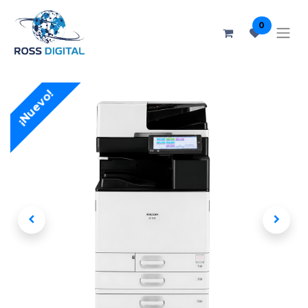
0
¡Nuevo!