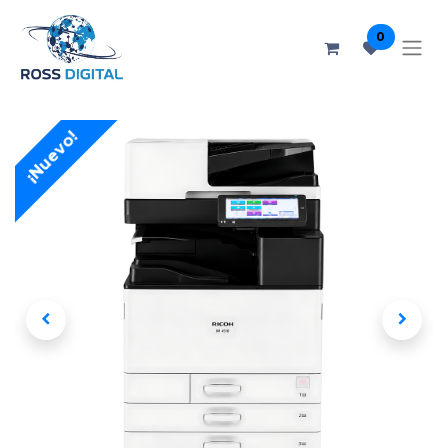
0
¡Nuevo!