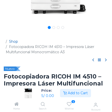
Shop
Fotocopiadora RICOH IM 4510 – Impresora Láser
Multifuncional Monocromático A3
Nuevo
Fotocopiadora RICOH IM 4510 –
Impresora Láser Multifuncional
Monocromático A3
Price:
Add to Cart
S/
0.00
(0 reseña)
0
Código:
423781
Home
Search
Wishlist
Account