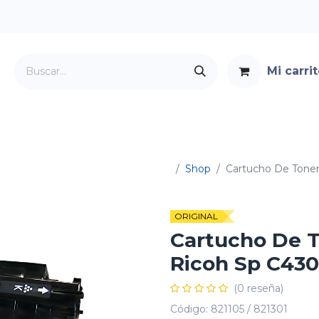
Mi carri
Servicios
Foro
Contacto
Shop
Cartucho De Toner
ORIGINAL
Cartucho De T
Ricoh Sp C430
(0 reseña)
Código:
821105 / 821301