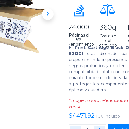
360g
24.000
Páginas al
Gramaje
5%
del
Rendimiento
cartucho
El
Print Cartridge Black 
821301
está diseñado para
proporcionando impresiones m
negros profundos y excelente
compatibilidad total, rendimi
durante todo su ciclo de vida
a proteger los componentes
óptimo y duradero.
*Imagen o foto referencial, 
variar
S/
471.92
IGV incluido