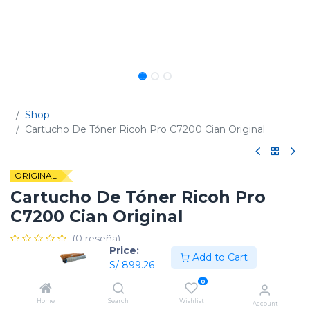
Shop
Cartucho De Tóner Ricoh Pro C7200 Cian Original
ORIGINAL
Cartucho De Tóner Ricoh Pro
C7200 Cian Original
(0 reseña)
Price:
Add to Cart
Código:
828531 / 828497
S/
899.26
0
Home
Search
Wishlist
Account