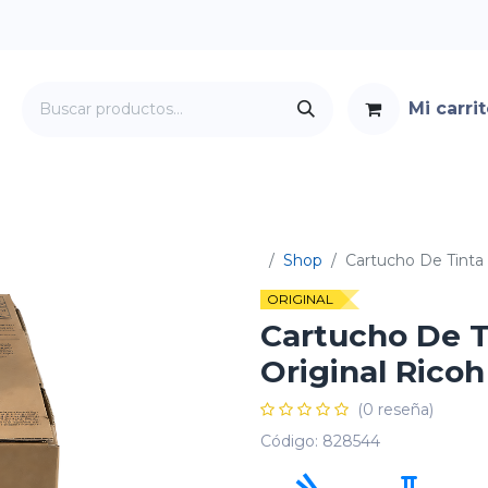
Mi carri
Servicios
Foro
Contacto
Shop
Cartucho De Tinta
ORIGINAL
Cartucho De T
Original Rico
(0 reseña)
Código:
828544