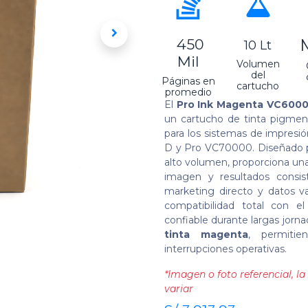
450
10 Lt
Mil
Volumen
del
Páginas en
cartucho
promedio
El
Pro Ink Magenta VC60000
un cartucho de tinta pigment
para los sistemas de impres
D y Pro VC70000. Diseñado pa
alto volumen, proporciona una
imagen y resultados consiste
marketing directo y datos va
compatibilidad total con e
confiable durante largas jorn
tinta magenta
, permitie
interrupciones operativas.
*Imagen o foto referencial, 
variar