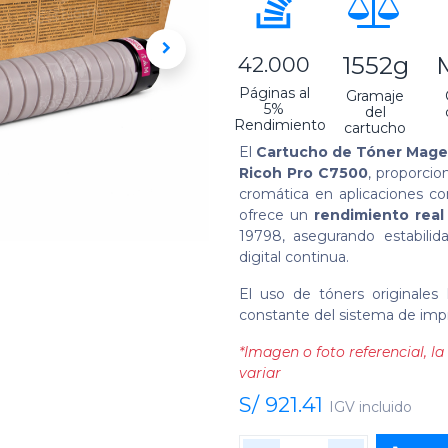
1552g
42.000
Páginas al
Gramaje
5%
del
Rendimiento
cartucho
El
Cartucho de Tóner Mage
Ricoh Pro C7500
, proporcio
cromática en aplicaciones co
ofrece un
rendimiento real
19798, asegurando estabili
digital continua.
El uso de tóners originales 
constante del sistema de imp
*Imagen o foto referencial, 
variar
S/
921.41
IGV incluido