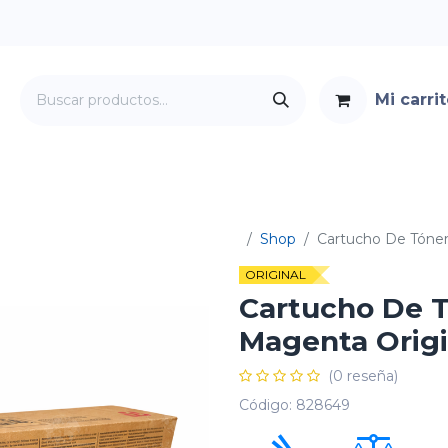
Mi carri
Servicios
Foro
Contacto
Shop
Cartucho De Tóner
ORIGINAL
Cartucho De T
Magenta Origi
(0 reseña)
Código:
828649