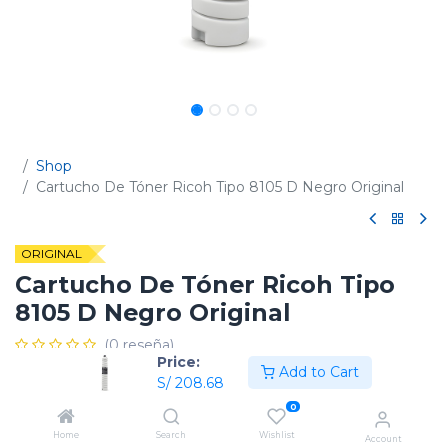
Shop
Cartucho De Tóner Ricoh Tipo 8105 D Negro Original
ORIGINAL
Cartucho De Tóner Ricoh Tipo
8105 D Negro Original
(0 reseña)
Price:
Add to Cart
Código:
841354 / 885340 / 885341 / 480-0064
S/
208.68
0
Home
Search
Wishlist
Account