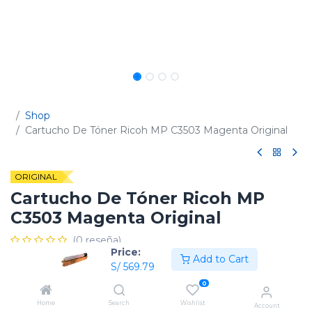
Shop
Cartucho De Tóner Ricoh MP C3503 Magenta Original
ORIGINAL
Cartucho De Tóner Ricoh MP
C3503 Magenta Original
(0 reseña)
Price:
Add to Cart
Código:
841815 / 841819
S/
569.79
0
Home
Search
Wishlist
Account