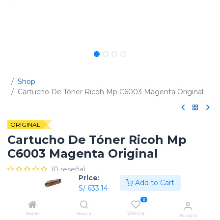
Shop
Cartucho De Tóner Ricoh Mp C6003 Magenta Original
ORIGINAL
Cartucho De Tóner Ricoh Mp
C6003 Magenta Original
(0 reseña)
Price:
Add to Cart
Código:
841851 / 841867 / 841855
S/
633.14
0
Home
Search
Wishlist
Account