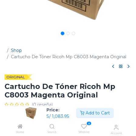
Shop
Cartucho De Tóner Ricoh Mp C8003 Magenta Original
ORIGINAL
Cartucho De Tóner Ricoh Mp
C8003 Magenta Original
(0 reseña)
Price:
Add to Cart
Código:
842432 / 842190 / 842198
S/
1,083.95
0
Home
Search
Wishlist
Account